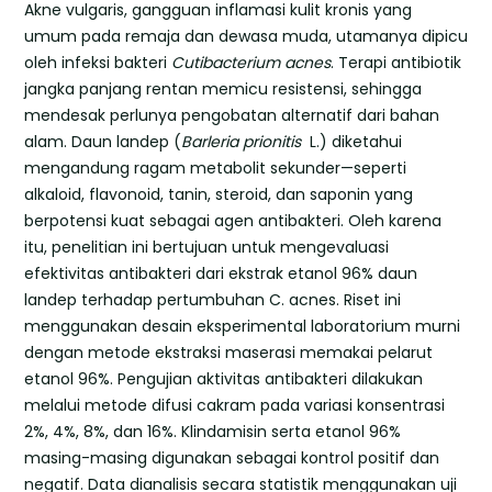
Akne vulgaris, gangguan inflamasi kulit kronis yang
umum pada remaja dan dewasa muda, utamanya dipicu
oleh infeksi bakteri
Cutibacterium acnes
. Terapi antibiotik
jangka panjang rentan memicu resistensi, sehingga
mendesak perlunya pengobatan alternatif dari bahan
alam. Daun landep (
Barleria prionitis
L.) diketahui
mengandung ragam metabolit sekunder—seperti
alkaloid, flavonoid, tanin, steroid, dan saponin yang
berpotensi kuat sebagai agen antibakteri. Oleh karena
itu, penelitian ini bertujuan untuk mengevaluasi
efektivitas antibakteri dari ekstrak etanol 96% daun
landep terhadap pertumbuhan C. acnes. Riset ini
menggunakan desain eksperimental laboratorium murni
dengan metode ekstraksi maserasi memakai pelarut
etanol 96%. Pengujian aktivitas antibakteri dilakukan
melalui metode difusi cakram pada variasi konsentrasi
2%, 4%, 8%, dan 16%. Klindamisin serta etanol 96%
masing-masing digunakan sebagai kontrol positif dan
negatif. Data dianalisis secara statistik menggunakan uji