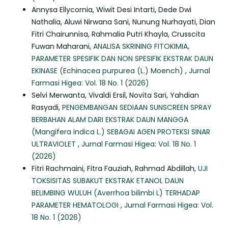
Annysa Ellycornia, Wiwit Desi Intarti, Dede Dwi
Nathalia, Aluwi Nirwana Sani, Nunung Nurhayati, Dian
Fitri Chairunnisa, Rahmalia Putri Khayla, Crusscita
Fuwan Maharani,
ANALISA SKRINING FITOKIMIA,
PARAMETER SPESIFIK DAN NON SPESIFIK EKSTRAK DAUN
EKINASE (Echinacea purpurea (L.) Moench)
,
Jurnal
Farmasi Higea: Vol. 18 No. 1 (2026)
Selvi Merwanta, Vivaldi Ersil, Novita Sari, Yahdian
Rasyadi,
PENGEMBANGAN SEDIAAN SUNSCREEN SPRAY
BERBAHAN ALAM DARI EKSTRAK DAUN MANGGA
(Mangifera indica L.) SEBAGAI AGEN PROTEKSI SINAR
ULTRAVIOLET
,
Jurnal Farmasi Higea: Vol. 18 No. 1
(2026)
Fitri Rachmaini, Fitra Fauziah, Rahmad Abdillah,
UJI
TOKSISITAS SUBAKUT EKSTRAK ETANOL DAUN
BELIMBING WULUH (Averrhoa bilimbi L) TERHADAP
PARAMETER HEMATOLOGI
,
Jurnal Farmasi Higea: Vol.
18 No. 1 (2026)