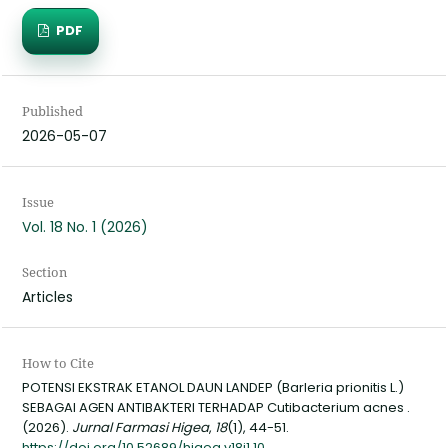
PDF
Published
2026-05-07
Issue
Vol. 18 No. 1 (2026)
Section
Articles
How to Cite
POTENSI EKSTRAK ETANOL DAUN LANDEP (Barleria prionitis L.)
SEBAGAI AGEN ANTIBAKTERI TERHADAP Cutibacterium acnes .
(2026).
Jurnal Farmasi Higea
,
18
(1), 44-51.
https://doi.org/10.52689/higea.v18i1.10