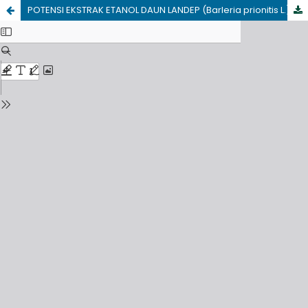
POTENSI EKSTRAK ETANOL DAUN LANDEP (Barleria prionitis L.) SEBAGAI AGEN ANTIBAKTERI TERHADAP Cutibacterium acnes