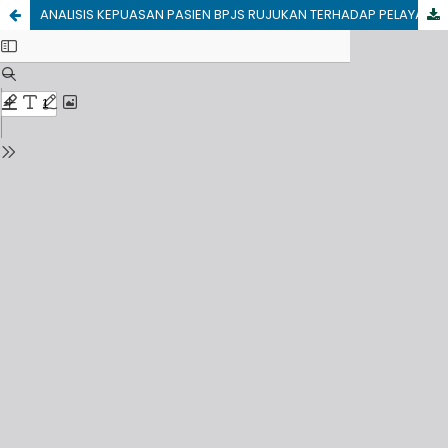
ANALISIS KEPUASAN PASIEN BPJS RUJUKAN TERHADAP PELAYANAN KEFARMASIAN DI APOTEK KIMIA FARMA DKI JAKARTA