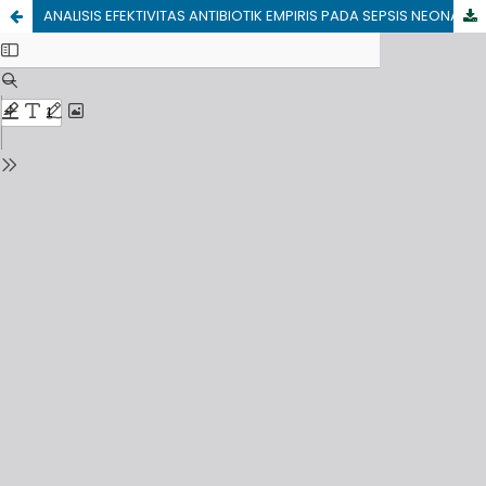
ANALISIS EFEKTIVITAS ANTIBIOTIK EMPIRIS PADA SEPSIS NEONATUS DI RSUD HAJI PROVINSI JAWA TIMUR